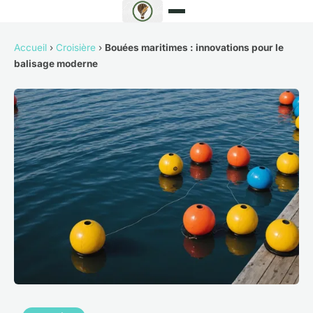
Accueil
›
Croisière
›
Bouées maritimes : innovations pour le
balisage moderne