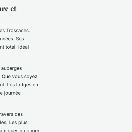
re et
es Trossachs.
onnées. Ses
 total, idéal
t auberges
. Que vous soyez
ût. Les lodges en
ne journée
ravers des
les. Les plus
ramiques à couper