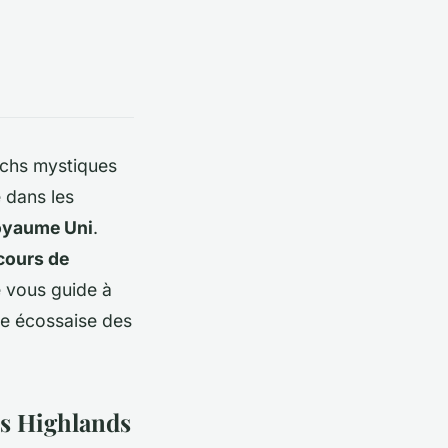
ochs mystiques
 dans les
oyaume Uni
.
cours de
e vous guide à
ce écossaise des
es Highlands