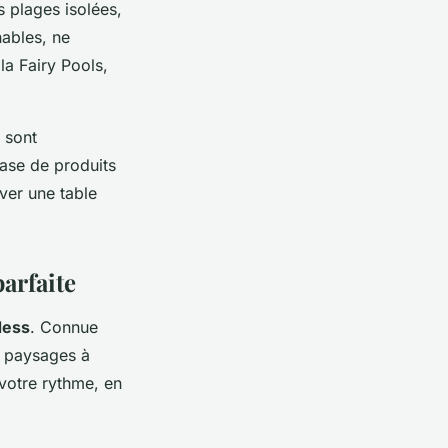
s plages isolées,
nables, ne
a Fairy Pools,
 sont
base de produits
ver une table
arfaite
Ness
. Connue
e paysages à
 votre rythme, en