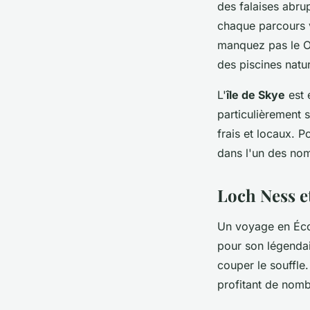
des falaises abru
chaque parcours v
manquez pas le Ol
des piscines natur
L'
île de Skye
est 
particulièrement 
frais et locaux. 
dans l'un des nom
Loch Ness e
Un voyage en Écos
pour son légendai
couper le souffle
profitant de nomb