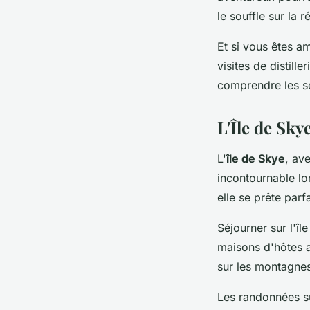
le souffle sur la r
Et si vous êtes a
visites de distill
comprendre les se
L'Île de Sky
L'
île de Skye
, av
incontournable lo
elle se prête parf
Séjourner sur l'î
maisons d'hôtes a
sur les montagnes 
Les randonnées su