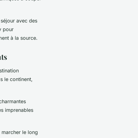
 séjour avec des
y pour
ent à la source.
nts
tination
 le continent,
s charmantes
es imprenables
e marcher le long