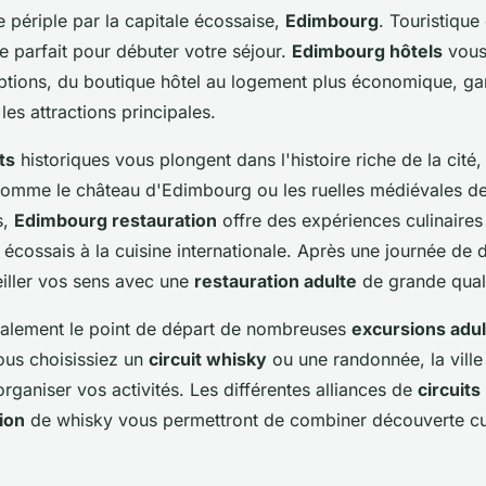
périple par la capitale écossaise,
Edimbourg
. Touristique 
re parfait pour débuter votre séjour.
Edimbourg hôtels
vous
options, du boutique hôtel au logement plus économique, gar
les attractions principales.
ts
historiques vous plongent dans l'histoire riche de la cité,
omme le château d'Edimbourg ou les ruelles médiévales de la
s,
Edimbourg restauration
offre des expériences culinaires 
s écossais à la cuisine internationale. Après une journée de 
eiller vos sens avec une
restauration adulte
de grande quali
alement le point de départ de nombreuses
excursions adu
ous choisissiez un
circuit whisky
ou une randonnée, la ville
 organiser vos activités. Les différentes alliances de
circuits
ion
de whisky vous permettront de combiner découverte cultu