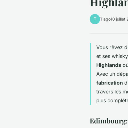
Highla
T
Tiago
10 juille
Vous rêvez d
et ses whisk
Highlands
où
Avec un dépa
fabrication
de
travers les m
plus complèt
Edimbourg: 