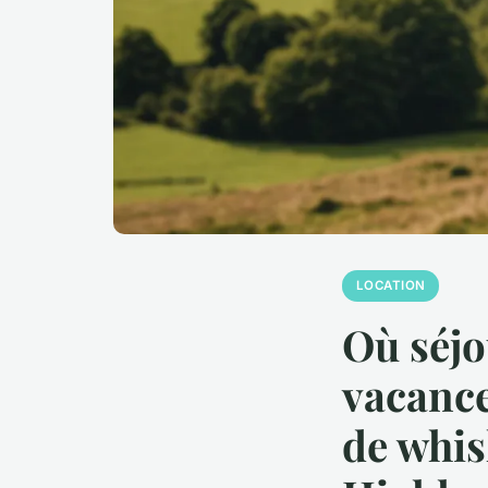
LOCATION
Où séjo
vacance
de whis