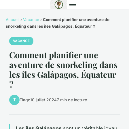
Accueil
›
Vacance
›
Comment planifier une aventure de
snorkeling dans les îles Galápagos, Équateur ?
VACANCE
Comment planifier une
aventure de snorkeling dans
les îles Galápagos, Équateur
?
T
Tiago
10 juillet 2024
7 min de lecture
Les
îles Galápagos
sont un véritable joyau