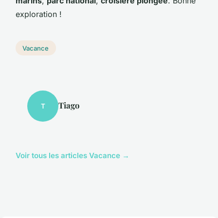
marins
,
parc national
,
croisière plongée
. Bonne
exploration !
Vacance
Tiago
T
Voir tous les articles Vacance →