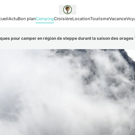
ueil
Actu
Bon plan
Camping
Croisière
Location
Tourisme
Vacance
Voy
tiques pour camper en région de steppe durant la saison des orages 