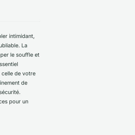
er intimidant,
bliable. La
er le souffle et
ssentiel
 celle de votre
einement de
écurité.
ces pour un