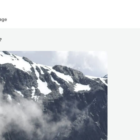
age
?