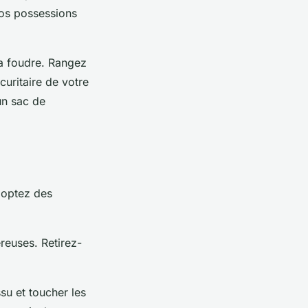
vos possessions
la foudre. Rangez
curitaire de votre
un sac de
doptez des
reuses. Retirez-
ssu et toucher les