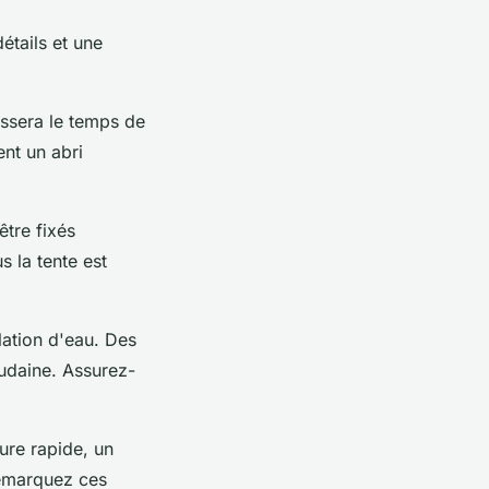
étails et une
issera le temps de
nt un abri
être fixés
 la tente est
lation d'eau. Des
udaine. Assurez-
ure rapide, un
remarquez ces