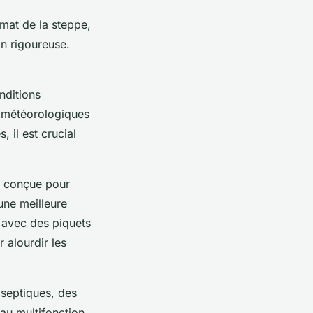
imat de la steppe,
on rigoureuse.
nditions
s météorologiques
, il est crucial
t conçue pour
 une meilleure
 avec des piquets
r alourdir les
tiseptiques, des
au multifonction