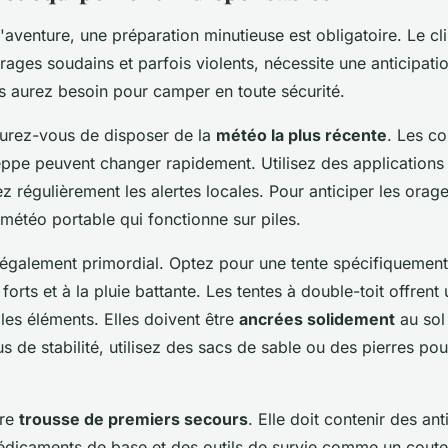
l'aventure, une préparation minutieuse est obligatoire. Le cl
ages soudains et parfois violents, nécessite une anticipati
s aurez besoin pour camper en toute sécurité.
surez-vous de disposer de la
météo la plus récente
. Les co
eppe peuvent changer rapidement. Utilisez des application
ez régulièrement les alertes locales. Pour anticiper les orages
 météo portable qui fonctionne sur piles.
 également primordial. Optez pour une tente spécifiquemen
 forts et à la pluie battante. Les tentes à double-toit offrent
 les éléments. Elles doivent être
ancrées solidement
au sol
s de stabilité, utilisez des sacs de sable ou des pierres pou
tre
trousse de premiers secours
. Elle doit contenir des an
dicaments de base et des outils de survie comme un coute