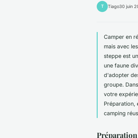
T
Tiago
30 juin 
Camper en rég
mais avec les
steppe est un
une faune div
d'adopter des
groupe. Dans
votre expéri
Préparation,
camping réuss
Préparation